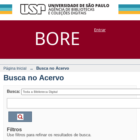
Busca no Acervo
Repositório
BORE
Entrar
DSpace/Manakin + Corisco
→
Busca no Acervo
Página Inicial
Busca no Acervo
Busca:
Filtros
Use filtros para refinar os resultados de busca.