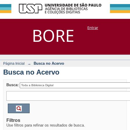
Busca no Acervo
Repositório
BORE
Entrar
DSpace/Manakin + Corisco
→
Busca no Acervo
Página Inicial
Busca no Acervo
Busca:
Filtros
Use filtros para refinar os resultados de busca.