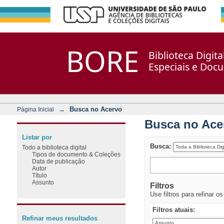
Busca no Acervo
Repositório DSpace/Manakin + Corisco
BORE
Biblioteca Digit
Especiais e Doc
→
Busca no Acervo
Página Inicial
Busca no Ace
Listar por
Busca:
Todo a biblioteca digital
Tipos de documento & Coleções
Data de publicação
Autor
Título
Assunto
Filtros
Use filtros para refinar o
Filtros atuais:
Refinar meus resultados