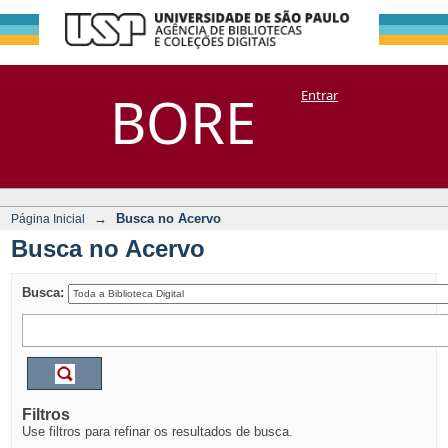
Busca no Acervo
Repositório
BORE
Entrar
DSpace/Manakin + Corisco
→
Busca no Acervo
Página Inicial
Busca no Acervo
Busca:
Filtros
Use filtros para refinar os resultados de busca.