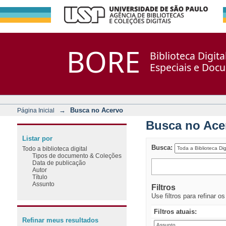
Busca no Acervo
Repositório DSpace/Manakin + Corisco
BORE
Biblioteca Digit
Especiais e Doc
→
Busca no Acervo
Página Inicial
Busca no Ace
Listar por
Busca:
Todo a biblioteca digital
Tipos de documento & Coleções
Data de publicação
Autor
Título
Assunto
Filtros
Use filtros para refinar o
Filtros atuais:
Refinar meus resultados