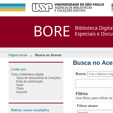
Busca no Acervo
Repositório DSpace/Manakin + Corisco
BORE
Biblioteca Digit
Especiais e Doc
→
Busca no Acervo
Página Inicial
Busca no Ace
Listar por
Busca:
Todo a biblioteca digital
Tipos de documento & Coleções
Data de publicação
Autor
Título
Assunto
Filtros
Use filtros para refinar o
Filtros atuais:
Refinar meus resultados