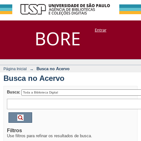
Busca no Acervo
Repositório
BORE
Entrar
DSpace/Manakin + Corisco
→
Busca no Acervo
Página Inicial
Busca no Acervo
Busca:
Filtros
Use filtros para refinar os resultados de busca.