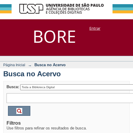
Busca no Acervo
Repositório
BORE
Entrar
DSpace/Manakin + Corisco
→
Busca no Acervo
Página Inicial
Busca no Acervo
Busca:
Filtros
Use filtros para refinar os resultados de busca.