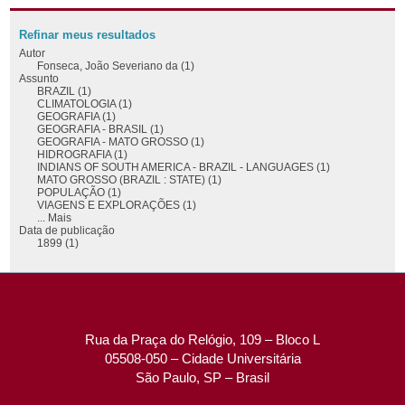
Refinar meus resultados
Autor
Fonseca, João Severiano da (1)
Assunto
BRAZIL (1)
CLIMATOLOGIA (1)
GEOGRAFIA (1)
GEOGRAFIA - BRASIL (1)
GEOGRAFIA - MATO GROSSO (1)
HIDROGRAFIA (1)
INDIANS OF SOUTH AMERICA - BRAZIL - LANGUAGES (1)
MATO GROSSO (BRAZIL : STATE) (1)
POPULAÇÃO (1)
VIAGENS E EXPLORAÇÕES (1)
... Mais
Data de publicação
1899 (1)
Rua da Praça do Relógio, 109 – Bloco L
05508-050 – Cidade Universitária
São Paulo, SP – Brasil