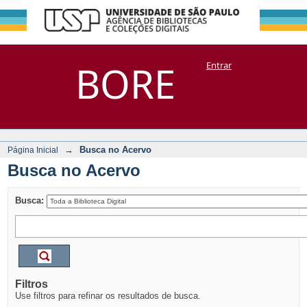
Busca no Acervo
Repositório
BORE
Entrar
DSpace/Manakin + Corisco
→
Busca no Acervo
Página Inicial
Busca no Acervo
Busca:
Filtros
Use filtros para refinar os resultados de busca.