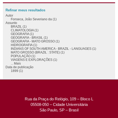
Refinar meus resultados
Autor
Fonseca, João Severiano da (1)
Assunto
BRAZIL (1)
CLIMATOLOGIA (1)
GEOGRAFIA (1)
GEOGRAFIA - BRASIL (1)
GEOGRAFIA - MATO GROSSO (1)
HIDROGRAFIA (1)
INDIANS OF SOUTH AMERICA - BRAZIL - LANGUAGES (1)
MATO GROSSO (BRAZIL : STATE) (1)
POPULAÇÃO (1)
VIAGENS E EXPLORAÇÕES (1)
... Mais
Data de publicação
1899 (1)
Rua da Praça do Relógio, 109 – Bloco L
05508-050 – Cidade Universitária
São Paulo, SP – Brasil