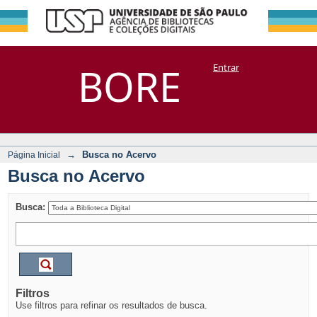
Busca no Acervo
Repositório
BORE
Entrar
DSpace/Manakin + Corisco
→
Busca no Acervo
Página Inicial
Busca no Acervo
Busca:
Filtros
Use filtros para refinar os resultados de busca.