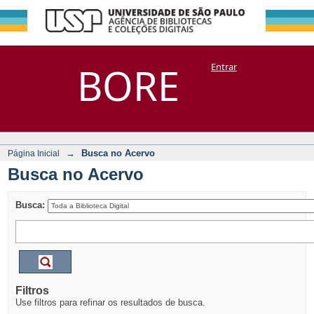
Busca no Acervo
Repositório
BORE
Entrar
DSpace/Manakin + Corisco
→
Busca no Acervo
Página Inicial
Busca no Acervo
Busca:
Filtros
Use filtros para refinar os resultados de busca.