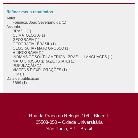
Refinar meus resultados
Autor
Fonseca, João Severiano da (1)
Assunto
BRAZIL (1)
CLIMATOLOGIA (1)
GEOGRAFIA (1)
GEOGRAFIA - BRASIL (1)
GEOGRAFIA - MATO GROSSO (1)
HIDROGRAFIA (1)
INDIANS OF SOUTH AMERICA - BRAZIL - LANGUAGES (1)
MATO GROSSO (BRAZIL : STATE) (1)
POPULAÇÃO (1)
VIAGENS E EXPLORAÇÕES (1)
... Mais
Data de publicação
1899 (1)
Rua da Praça do Relógio, 109 – Bloco L
05508-050 – Cidade Universitária
São Paulo, SP – Brasil