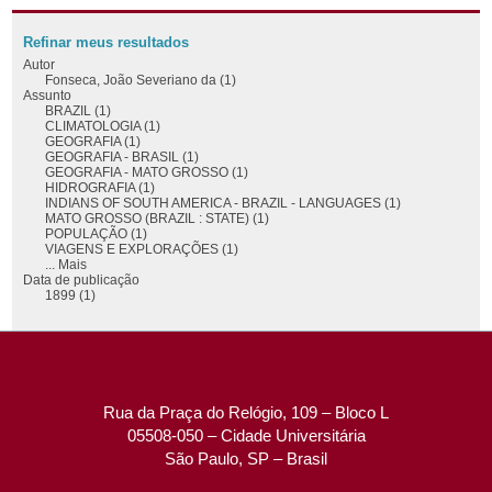
Refinar meus resultados
Autor
Fonseca, João Severiano da (1)
Assunto
BRAZIL (1)
CLIMATOLOGIA (1)
GEOGRAFIA (1)
GEOGRAFIA - BRASIL (1)
GEOGRAFIA - MATO GROSSO (1)
HIDROGRAFIA (1)
INDIANS OF SOUTH AMERICA - BRAZIL - LANGUAGES (1)
MATO GROSSO (BRAZIL : STATE) (1)
POPULAÇÃO (1)
VIAGENS E EXPLORAÇÕES (1)
... Mais
Data de publicação
1899 (1)
Rua da Praça do Relógio, 109 – Bloco L
05508-050 – Cidade Universitária
São Paulo, SP – Brasil