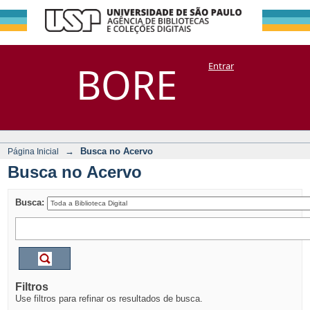
Busca no Acervo
Repositório
BORE
Entrar
DSpace/Manakin + Corisco
→
Busca no Acervo
Página Inicial
Busca no Acervo
Busca:
Filtros
Use filtros para refinar os resultados de busca.