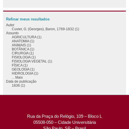
Refinar meus resultados
Autor
Cuvier, G. (Georges), Baron, 1769-1832 (1)
Assunto
AGRICULTURA (1)
ANATOMIA (1)
ANIMAIS (1)
BOTÂNICA (1)
CIRURGIA (1)
FISIOLOGIA (1)
FISIOLOGIA VEGETAL (1)
FÍSICA (1)
GEOLOGIA (1)
HIDROLOGIA (1)
... Mais
Data de publicação
1836 (1)
Rua da Praça do Relógio, 109 – Bloco L
05508-050 – Cidade Universitária
São Paulo, SP – Brasil