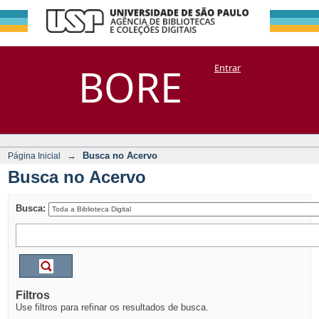
Busca no Acervo
Repositório
BORE
Entrar
DSpace/Manakin + Corisco
→
Busca no Acervo
Página Inicial
Busca no Acervo
Busca:
Filtros
Use filtros para refinar os resultados de busca.