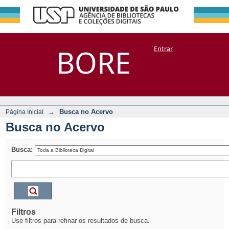
Busca no Acervo
Repositório
BORE
Entrar
DSpace/Manakin + Corisco
→
Busca no Acervo
Página Inicial
Busca no Acervo
Busca:
Filtros
Use filtros para refinar os resultados de busca.