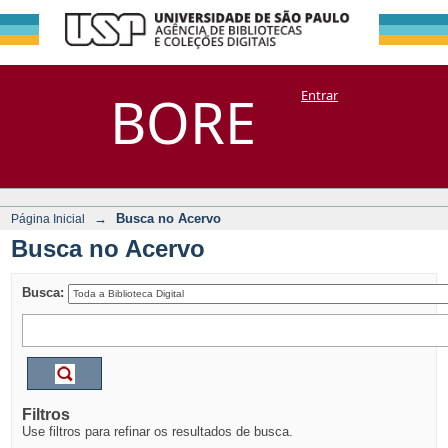
Busca no Acervo
Repositório
BORE
Entrar
DSpace/Manakin + Corisco
→
Busca no Acervo
Página Inicial
Busca no Acervo
Busca:
Filtros
Use filtros para refinar os resultados de busca.