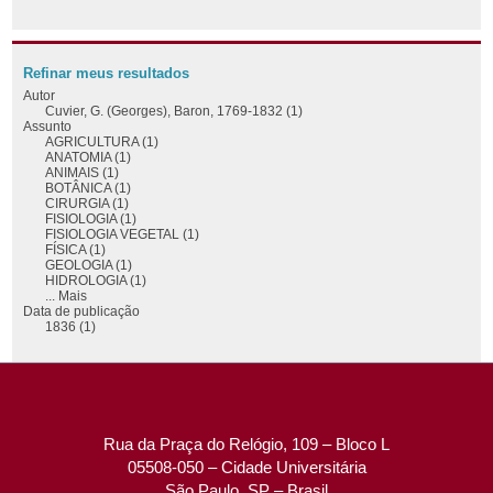
Refinar meus resultados
Autor
Cuvier, G. (Georges), Baron, 1769-1832 (1)
Assunto
AGRICULTURA (1)
ANATOMIA (1)
ANIMAIS (1)
BOTÂNICA (1)
CIRURGIA (1)
FISIOLOGIA (1)
FISIOLOGIA VEGETAL (1)
FÍSICA (1)
GEOLOGIA (1)
HIDROLOGIA (1)
... Mais
Data de publicação
1836 (1)
Rua da Praça do Relógio, 109 – Bloco L
05508-050 – Cidade Universitária
São Paulo, SP – Brasil