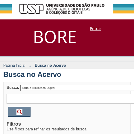
Busca no Acervo
Repositório
BORE
Entrar
DSpace/Manakin + Corisco
→
Busca no Acervo
Página Inicial
Busca no Acervo
Busca:
Filtros
Use filtros para refinar os resultados de busca.