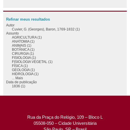
Refinar meus resultados
Autor
Cuvier, G. (Georges), Baron, 1769-1832 (1)
Assunto
AGRICULTURA (1)
ANATOMIA (1)
ANIMAIS (1)
BOTÂNICA (1)
CIRURGIA (1)
FISIOLOGIA (1)
FISIOLOGIA VEGETAL (1)
FÍSICA (1)
GEOLOGIA (1)
HIDROLOGIA (1)
... Mais
Data de publicação
1836 (1)
Rua da Praça do Relógio, 109 – Bloco L
05508-050 – Cidade Universitária
São Paulo, SP – Brasil