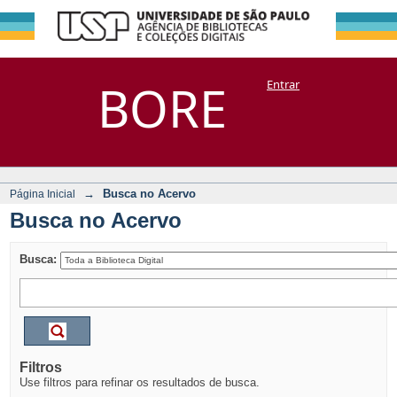
Busca no Acervo
Repositório
BORE
Entrar
DSpace/Manakin + Corisco
→
Busca no Acervo
Página Inicial
Busca no Acervo
Busca:
Filtros
Use filtros para refinar os resultados de busca.