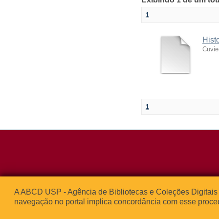
1
Hist
Cuvie
1
Rua da Praça d
A ABCD USP - Agência de Bibliotecas e Coleções Digitais 
05508-050 – Ci
navegação no portal implica concordância com esse proce
São Paulo, SP 