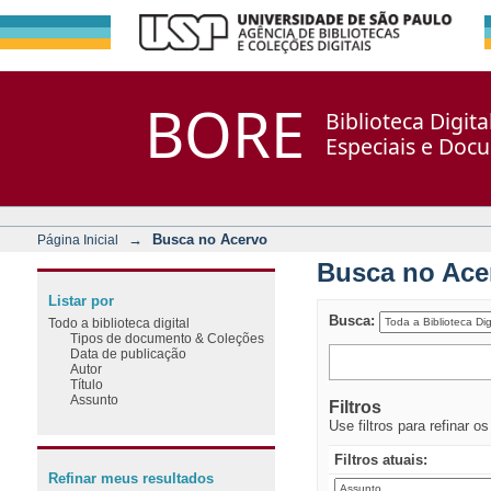
Busca no Acervo
Repositório DSpace/Manakin + Corisco
BORE
Biblioteca Digit
Especiais e Doc
→
Busca no Acervo
Página Inicial
Busca no Ace
Listar por
Busca:
Todo a biblioteca digital
Tipos de documento & Coleções
Data de publicação
Autor
Título
Assunto
Filtros
Use filtros para refinar o
Filtros atuais:
Refinar meus resultados