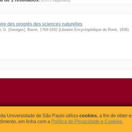
(0.073 segundos)
oire des progrès des sciences naturelles
r, G. (Georges), Baron, 1769-1832
(
Librairie Encyclopédique de Roret
,
1836
)
o Relógio, 109 – Bloco L
Tel: (0xx11) 3091-4195 / (0xx11) 
da Universidade de São Paulo utiliza
cookies
, a fim de obter 
dade Universitária
Fax: (0xx11) 3091-1567
dimento, em linha com a
Política de Privacidade e Cookies
.
– Brasil
E-mail:
atendimento@abcd.usp.br