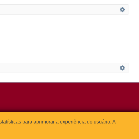
3091-1541
estatísticas para aprimorar a experiência do usuário. A



