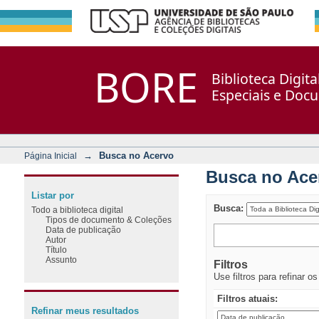
Busca no Acervo
Repositório DSpace/Manakin + Corisco
BORE
Biblioteca Digit
Especiais e Doc
→
Busca no Acervo
Página Inicial
Busca no Ace
Listar por
Busca:
Todo a biblioteca digital
Tipos de documento & Coleções
Data de publicação
Autor
Título
Assunto
Filtros
Use filtros para refinar o
Filtros atuais:
Refinar meus resultados