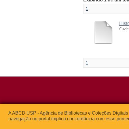
1
Hist
Cuvie
1
Rua da Praça d
A ABCD USP - Agência de Bibliotecas e Coleções Digitais 
05508-050 – Ci
navegação no portal implica concordância com esse proce
São Paulo, SP 