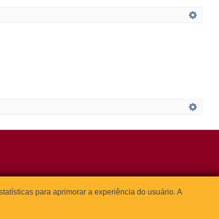
3091-1541
estatísticas para aprimorar a experiência do usuário. A



