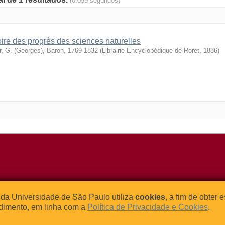
(0.059 segundos)
oire des progrès des sciences naturelles
r, G. (Georges), Baron, 1769-1832
(
Librairie Encyclopédique de Roret
,
1836
)
o Relógio, 109 – Bloco L
Tel: (0xx11) 3091-4195 / (0xx11) 
da Universidade de São Paulo utiliza
cookies
, a fim de obter 
dade Universitária
Fax: (0xx11) 3091-1567
dimento, em linha com a
Política de Privacidade e Cookies
.
– Brasil
E-mail:
atendimento@abcd.usp.br