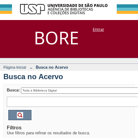
Busca no Acervo
Repositório
BORE
Entrar
DSpace/Manakin + Corisco
→
Busca no Acervo
Página Inicial
Busca no Acervo
Busca:
Filtros
Use filtros para refinar os resultados de busca.