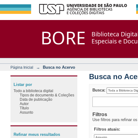
Busca no Acervo
Repositório DSpace/Manakin + Corisco
BORE
Biblioteca Digit
Especiais e Doc
→
Busca no Acervo
Página Inicial
Busca no Ace
Listar por
Busca:
Todo a biblioteca digital
Tipos de documento & Coleções
Data de publicação
Autor
Título
Assunto
Filtros
Use filtros para refinar o
Filtros atuais:
Refinar meus resultados