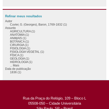
Refinar meus resultados
Autor
Cuvier, G. (Georges), Baron, 1769-1832 (1)
Assunto
AGRICULTURA (1)
ANATOMIA (1)
ANIMAIS (1)
BOTÂNICA (1)
CIRURGIA (1)
FISIOLOGIA (1)
FISIOLOGIA VEGETAL (1)
FÍSICA (1)
GEOLOGIA (1)
HIDROLOGIA (1)
... Mais
Data de publicação
1836 (1)
Rua da Praça do Relógio, 109 – Bloco L
05508-050 – Cidade Universitária
São Paulo, SP – Brasil