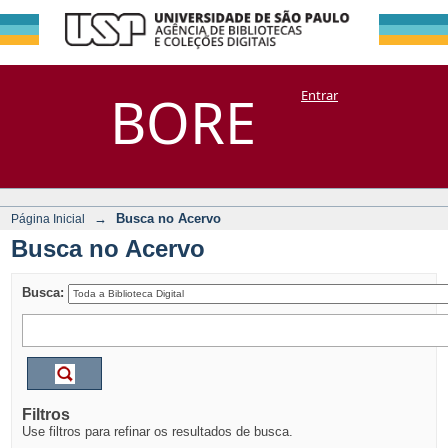
Busca no Acervo
Repositório
BORE
Entrar
DSpace/Manakin + Corisco
→
Busca no Acervo
Página Inicial
Busca no Acervo
Busca:
Filtros
Use filtros para refinar os resultados de busca.