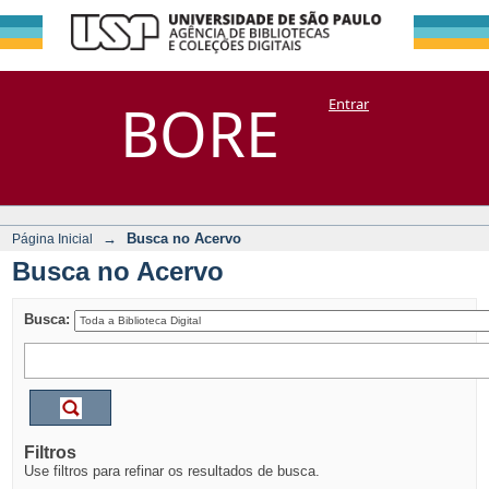
Busca no Acervo
Repositório
BORE
Entrar
DSpace/Manakin + Corisco
→
Busca no Acervo
Página Inicial
Busca no Acervo
Busca:
Filtros
Use filtros para refinar os resultados de busca.