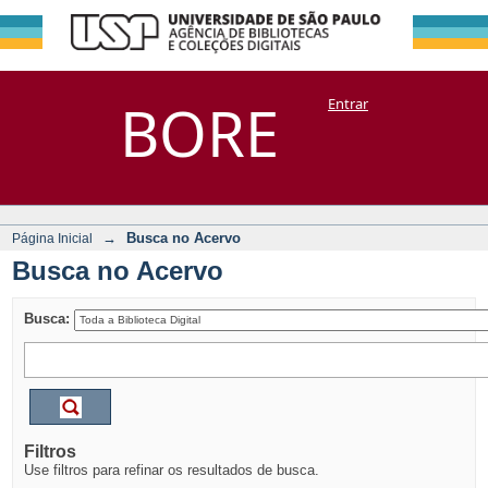
Busca no Acervo
Repositório
BORE
Entrar
DSpace/Manakin + Corisco
→
Busca no Acervo
Página Inicial
Busca no Acervo
Busca:
Filtros
Use filtros para refinar os resultados de busca.