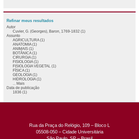
Refinar meus resultados
Autor
Cuvier, G. (Georges), Baron, 1769-1832 (1)
Assunto
AGRICULTURA (1)
ANATOMIA (1)
ANIMAIS (1)
BOTÂNICA (1)
CIRURGIA (1)
FISIOLOGIA (1)
FISIOLOGIA VEGETAL (1)
FÍSICA (1)
GEOLOGIA (1)
HIDROLOGIA (1)
... Mais
Data de publicação
1836 (1)
Rua da Praça do Relógio, 109 – Bloco L
05508-050 – Cidade Universitária
São Paulo, SP – Brasil