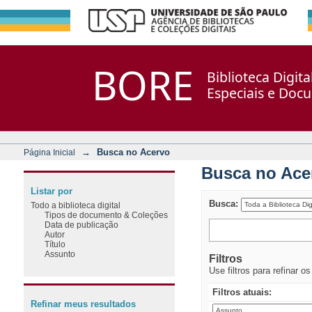
Busca no Acervo
Repositório DSpace/Manakin + Corisco
BORE
Biblioteca Digit
Especiais e Doc
→
Busca no Acervo
Página Inicial
Busca no Ace
Listar por
Busca:
Todo a biblioteca digital
Tipos de documento & Coleções
Data de publicação
Autor
Título
Assunto
Filtros
Use filtros para refinar o
Filtros atuais:
Refinar meus resultados