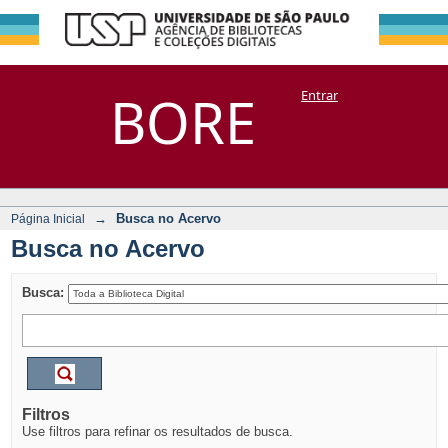
Busca no Acervo
Repositório
BORE
Entrar
DSpace/Manakin + Corisco
→
Busca no Acervo
Página Inicial
Busca no Acervo
Busca:
Filtros
Use filtros para refinar os resultados de busca.