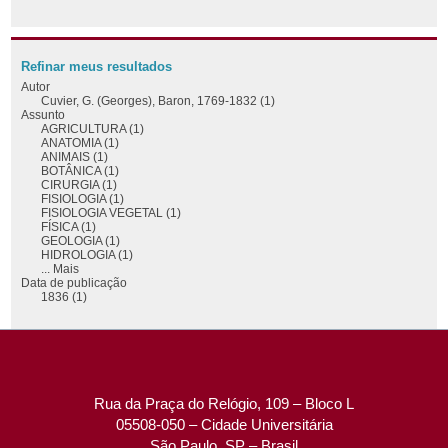
Refinar meus resultados
Autor
Cuvier, G. (Georges), Baron, 1769-1832 (1)
Assunto
AGRICULTURA (1)
ANATOMIA (1)
ANIMAIS (1)
BOTÂNICA (1)
CIRURGIA (1)
FISIOLOGIA (1)
FISIOLOGIA VEGETAL (1)
FÍSICA (1)
GEOLOGIA (1)
HIDROLOGIA (1)
... Mais
Data de publicação
1836 (1)
Rua da Praça do Relógio, 109 – Bloco L
05508-050 – Cidade Universitária
São Paulo, SP – Brasil