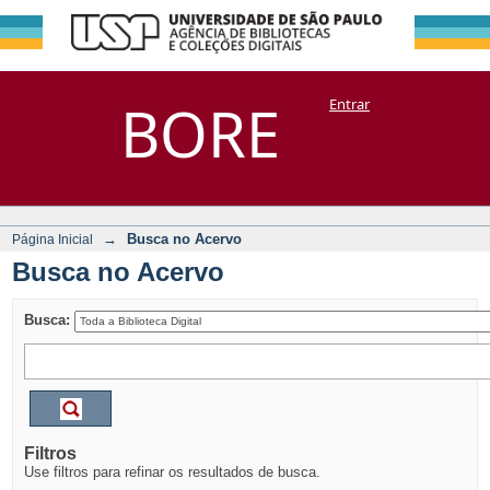
Busca no Acervo
Repositório
BORE
Entrar
DSpace/Manakin + Corisco
→
Busca no Acervo
Página Inicial
Busca no Acervo
Busca:
Filtros
Use filtros para refinar os resultados de busca.