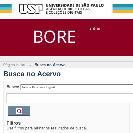
Busca no Acervo
Repositório
BORE
Entrar
DSpace/Manakin + Corisco
→
Busca no Acervo
Página Inicial
Busca no Acervo
Busca:
Filtros
Use filtros para refinar os resultados de busca.