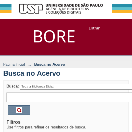
Busca no Acervo
Repositório
BORE
Entrar
DSpace/Manakin + Corisco
→
Busca no Acervo
Página Inicial
Busca no Acervo
Busca:
Filtros
Use filtros para refinar os resultados de busca.