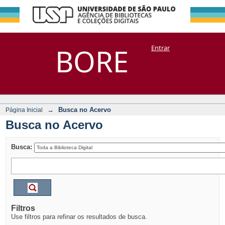
Busca no Acervo
Repositório
BORE
Entrar
DSpace/Manakin + Corisco
→
Busca no Acervo
Página Inicial
Busca no Acervo
Busca:
Filtros
Use filtros para refinar os resultados de busca.