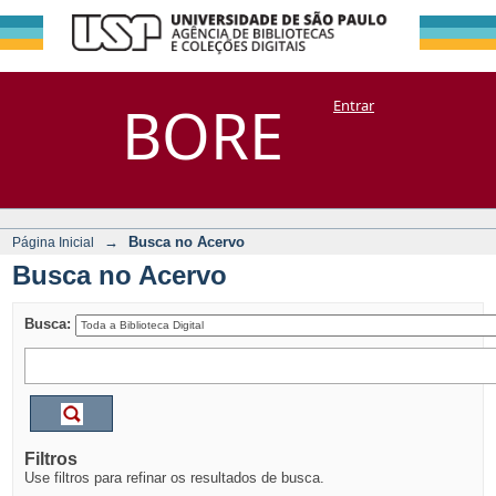
Busca no Acervo
Repositório
BORE
Entrar
DSpace/Manakin + Corisco
→
Busca no Acervo
Página Inicial
Busca no Acervo
Busca:
Filtros
Use filtros para refinar os resultados de busca.