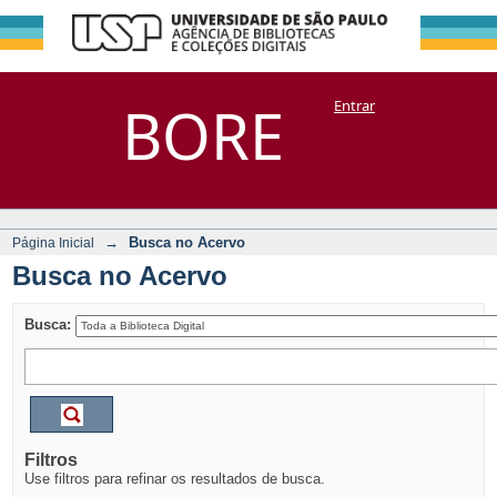
Busca no Acervo
Repositório
BORE
Entrar
DSpace/Manakin + Corisco
→
Busca no Acervo
Página Inicial
Busca no Acervo
Busca:
Filtros
Use filtros para refinar os resultados de busca.