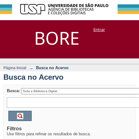
Busca no Acervo
Repositório
BORE
Entrar
DSpace/Manakin + Corisco
→
Busca no Acervo
Página Inicial
Busca no Acervo
Busca:
Filtros
Use filtros para refinar os resultados de busca.