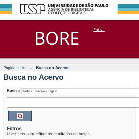
Busca no Acervo
Repositório
BORE
Entrar
DSpace/Manakin + Corisco
→
Busca no Acervo
Página Inicial
Busca no Acervo
Busca:
Filtros
Use filtros para refinar os resultados de busca.