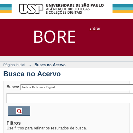
Busca no Acervo
Repositório
BORE
Entrar
DSpace/Manakin + Corisco
→
Busca no Acervo
Página Inicial
Busca no Acervo
Busca:
Filtros
Use filtros para refinar os resultados de busca.