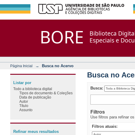
Busca no Acervo
Repositório DSpace/Manakin + Corisco
BORE
Biblioteca Digit
Especiais e Doc
→
Busca no Acervo
Página Inicial
Busca no Ace
Listar por
Busca:
Todo a biblioteca digital
Tipos de documento & Coleções
Data de publicação
Autor
Título
Assunto
Filtros
Use filtros para refinar o
Filtros atuais:
Refinar meus resultados