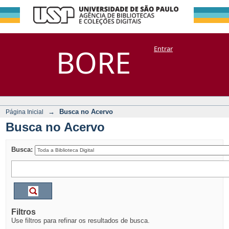
Busca no Acervo
Repositório
BORE
Entrar
DSpace/Manakin + Corisco
→
Busca no Acervo
Página Inicial
Busca no Acervo
Busca:
Filtros
Use filtros para refinar os resultados de busca.