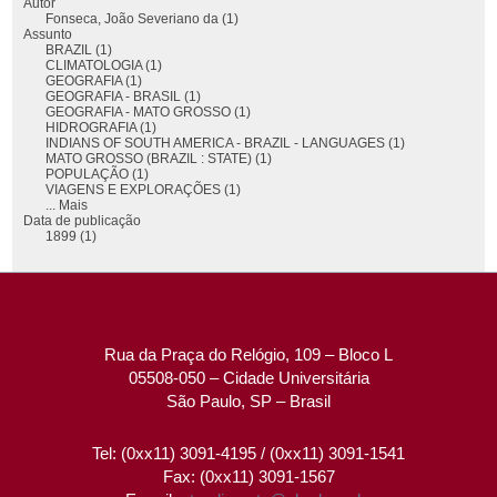
Autor
Fonseca, João Severiano da (1)
Assunto
BRAZIL (1)
CLIMATOLOGIA (1)
GEOGRAFIA (1)
GEOGRAFIA - BRASIL (1)
GEOGRAFIA - MATO GROSSO (1)
HIDROGRAFIA (1)
INDIANS OF SOUTH AMERICA - BRAZIL - LANGUAGES (1)
MATO GROSSO (BRAZIL : STATE) (1)
POPULAÇÃO (1)
VIAGENS E EXPLORAÇÕES (1)
... Mais
Data de publicação
1899 (1)
Rua da Praça do Relógio, 109 – Bloco L
05508-050 – Cidade Universitária
São Paulo, SP – Brasil
Tel: (0xx11) 3091-4195 / (0xx11) 3091-1541
Fax: (0xx11) 3091-1567