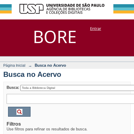
Busca no Acervo
Repositório
BORE
Entrar
DSpace/Manakin + Corisco
→
Busca no Acervo
Página Inicial
Busca no Acervo
Busca:
Filtros
Use filtros para refinar os resultados de busca.