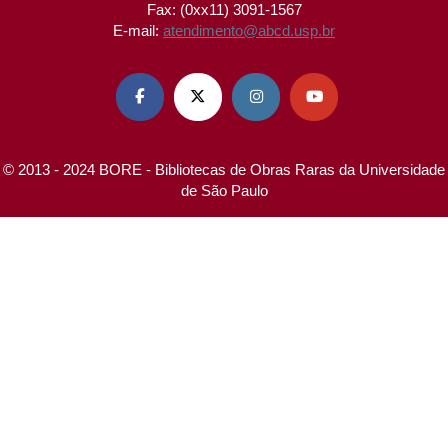
Fax: (0xx11) 3091-1567
E-mail:
atendimento@abcd.usp.br




© 2013 - 2024 BORE - Bibliotecas de Obras Raras da Universidade
de São Paulo