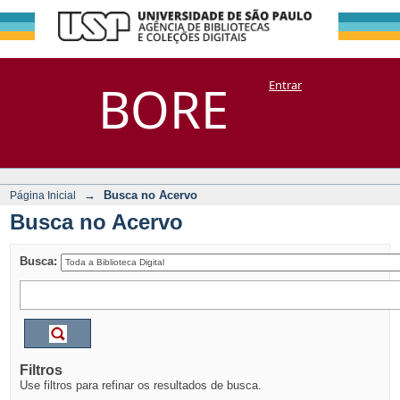
Busca no Acervo
Repositório
BORE
Entrar
DSpace/Manakin + Corisco
→
Busca no Acervo
Página Inicial
Busca no Acervo
Busca:
Filtros
Use filtros para refinar os resultados de busca.