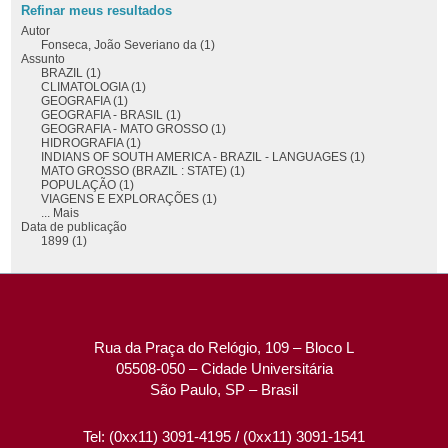
Refinar meus resultados
Autor
Fonseca, João Severiano da (1)
Assunto
BRAZIL (1)
CLIMATOLOGIA (1)
GEOGRAFIA (1)
GEOGRAFIA - BRASIL (1)
GEOGRAFIA - MATO GROSSO (1)
HIDROGRAFIA (1)
INDIANS OF SOUTH AMERICA - BRAZIL - LANGUAGES (1)
MATO GROSSO (BRAZIL : STATE) (1)
POPULAÇÃO (1)
VIAGENS E EXPLORAÇÕES (1)
... Mais
Data de publicação
1899 (1)
Rua da Praça do Relógio, 109 – Bloco L
05508-050 – Cidade Universitária
São Paulo, SP – Brasil
Tel: (0xx11) 3091-4195 / (0xx11) 3091-1541