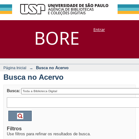
Busca no Acervo
Repositório
BORE
Entrar
DSpace/Manakin + Corisco
→
Busca no Acervo
Página Inicial
Busca no Acervo
Busca:
Filtros
Use filtros para refinar os resultados de busca.