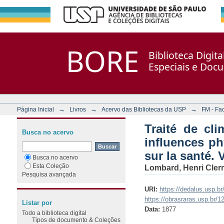
Traité de climatologie 
Repositório DSpace/Manakin + Corisco
BORE
Biblioteca Digit
influences physiologiques,
Especiais e Doc
la santé. V. 1.
→
→
→
Página Inicial
Livros
Acervo das Bibliotecas da USP
FM - Fa
Traité de cl
Busca no acervo
influences ph
sur la santé. V
Busca no acervo
Esta Coleção
Lombard, Henri Cle
Pesquisa avançada
URI:
https://dedalus.usp.
https://obrasraras.usp.br/
Listar por
Data:
1877
Todo a biblioteca digital
Tipos de documento & Coleções