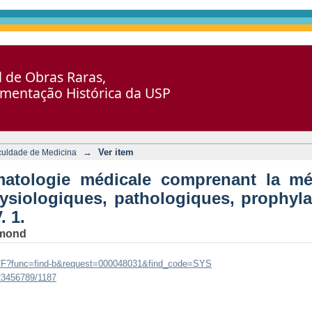
médicale comprenant la météorologie
al de Obras Raras,
 pathologiques, prophylactiques et t
umentação Histórica da USP
→
Ver item
culdade de Medicina
imatologie médicale comprenant la mé
ysiologiques, pathologiques, prophyla
. 1.
rmond
br/F?func=find-b&request=000048031&find_code=SYS
123456789/1187