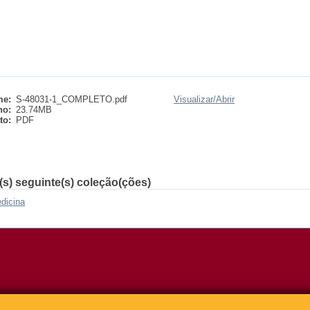
e:
S-48031-1_COMPLETO.pdf
Visualizar/
Abrir
ho:
23.74MB
to:
PDF
(s) seguinte(s) coleção(ções)
dicina
o Relógio, 109 – Bloco L
Tel: (0xx11) 3091-4195 / (0xx11) 