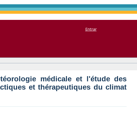
 médicale et l'étude des
Entrar
hérapeutiques du climat sur
téorologie médicale et l'étude des
ctiques et thérapeutiques du climat