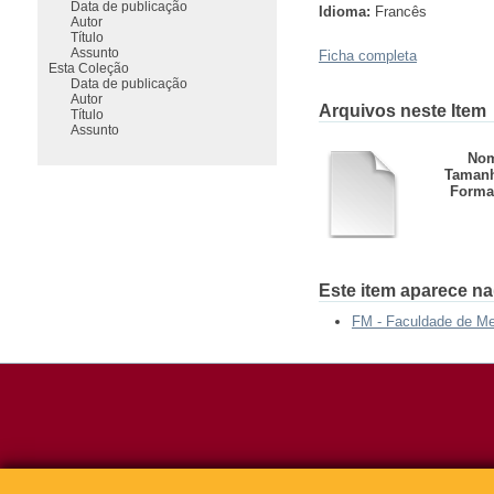
Data de publicação
Idioma:
Francês
Autor
Título
Assunto
Ficha completa
Esta Coleção
Data de publicação
Autor
Arquivos neste Item
Título
Assunto
Nom
Taman
Forma
Este item aparece na
FM - Faculdade de Me
Rua da Praça d