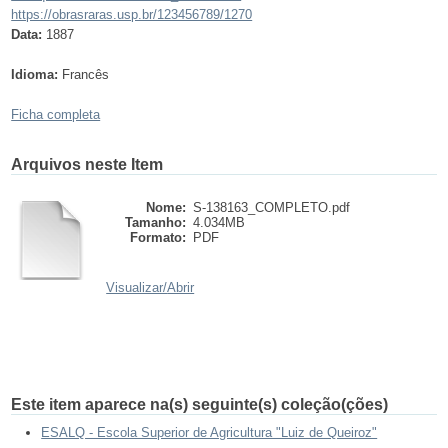
https://obrasraras.usp.br/123456789/1270
Data:
1887
Idioma:
Francês
Ficha completa
Arquivos neste Item
Nome:
S-138163_COMPLETO.pdf
Tamanho:
4.034MB
Formato:
PDF
Visualizar/
Abrir
Este item aparece na(s) seguinte(s) coleção(ções)
ESALQ - Escola Superior de Agricultura "Luiz de Queiroz"