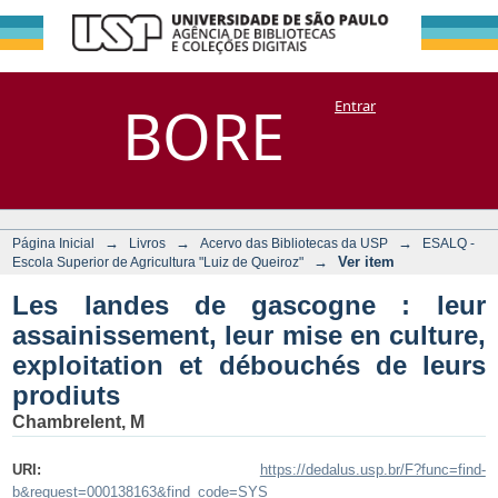
Les landes de
Repositório
BORE
Entrar
DSpace/Manakin + Corisco
gascogne : leur
assainissement,
leur mise en
culture,
→
→
→
Página Inicial
Livros
Acervo das Bibliotecas da USP
ESALQ -
exploitation et
→
Ver item
Escola Superior de Agricultura "Luiz de Queiroz"
débouchés de
Les landes de gascogne : leur
leurs prodiuts
assainissement, leur mise en culture,
exploitation et débouchés de leurs
prodiuts
Chambrelent, M
URI:
https://dedalus.usp.br/F?func=find-
b&request=000138163&find_code=SYS