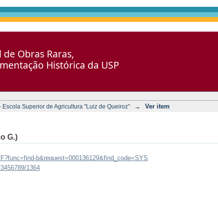
al de Obras Raras,
umentação Histórica da USP
→
Ver item
Escola Superior de Agricultura "Luiz de Queiroz"
o G.)
br/F?func=find-b&request=000136129&find_code=SYS
123456789/1364