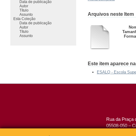
Data de publicação
Autor
Título
Arquivos neste Item
Assunto
Esta Coleção
Data de publicação
Nom
Autor
Título
Taman
Assunto
Forma
Este item aparece na
ESALQ - Escola Superi
Rua da Praça d
05508-050 – Ci
São Paulo, SP 