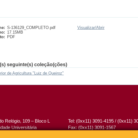
e:
S-136129_COMPLETO.pdf
Visualizar/
Abrir
ho:
17.15MB
to:
PDF
(s) seguinte(s) coleção(ções)
or de Agricultura "Luiz de Queiroz"
o Relógio, 109 – Bloco L
Tel: (0xx11) 3091-4195 / (0xx11) 
dade Universitária
Fax: (0xx11) 3091-1567
– Brasil
E-mail:
atendimento@abcd.usp.br