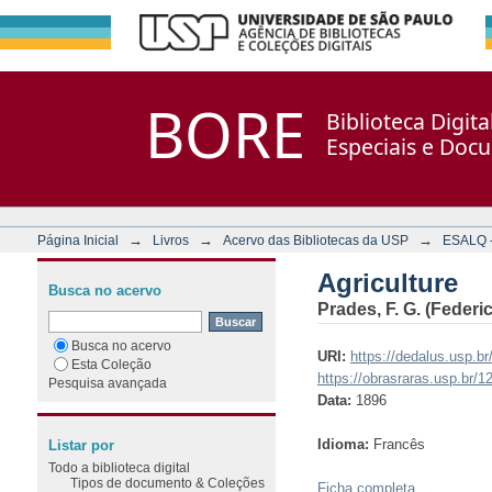
Agriculture
Repositório DSpace/Manakin + Corisco
BORE
Biblioteca Digit
Especiais e Doc
→
→
→
Página Inicial
Livros
Acervo das Bibliotecas da USP
ESALQ - 
Agriculture
Busca no acervo
Prades, F. G. (Federic
Busca no acervo
URI:
https://dedalus.usp.
Esta Coleção
https://obrasraras.usp.br/
Pesquisa avançada
Data:
1896
Idioma:
Francês
Listar por
Todo a biblioteca digital
Tipos de documento & Coleções
Ficha completa