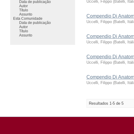
Uccelli, Filippo
(
Batelli, Itál
Data de publicação
Autor
Título
Assunto
Compendio Di Anatomia
Esta Comunidade
Uccelli, Filippo
(
Batelli, Itál
Data de publicação
Autor
Título
Assunto
Compendio Di Anatomia
Uccelli, Filippo
(
Batelli, Itál
Compendio Di Anatomia
Uccelli, Filippo
(
Batelli, Itál
Compendio Di Anatomia
Uccelli, Filippo
(
Batelli, Itál
Resultados 1-5 de 5