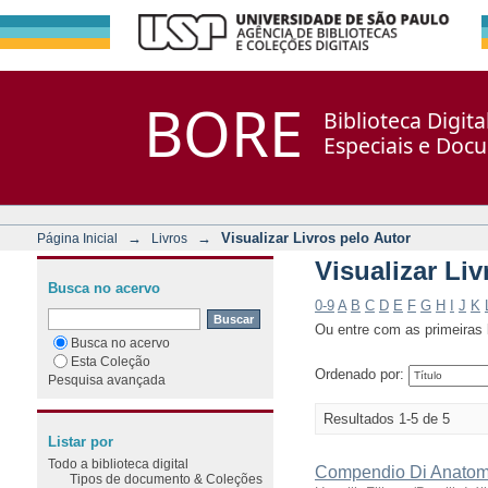
Visualizar Livros pelo Autor
Repositório DSpace/Manakin + Corisco
BORE
Biblioteca Digit
Especiais e Doc
→
→
Visualizar Livros pelo Autor
Página Inicial
Livros
Visualizar Liv
Busca no acervo
0-9
A
B
C
D
E
F
G
H
I
J
K
Ou entre com as primeiras l
Busca no acervo
Esta Coleção
Ordenado por:
Pesquisa avançada
Resultados 1-5 de 5
Listar por
Todo a biblioteca digital
Compendio Di Anatomia
Tipos de documento & Coleções