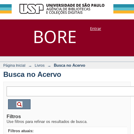
Busca no Acervo
Repositório
BORE
Entrar
DSpace/Manakin + Corisco
→
→
Busca no Acervo
Página Inicial
Livros
Busca no Acervo
Filtros
Use filtros para refinar os resultados de busca.
Filtros atuais: