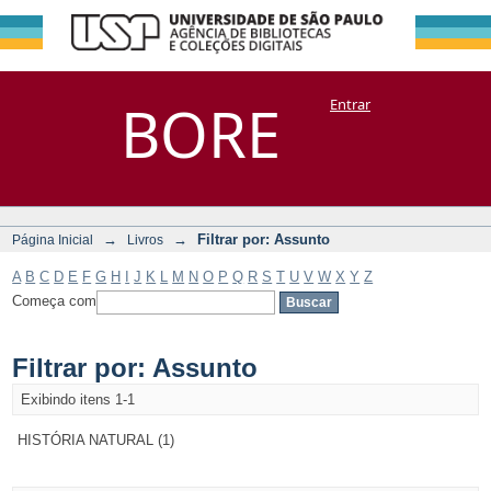
Filtrar por:
Repositório
BORE
Entrar
DSpace/Manakin + Corisco
Assunto
→
→
Filtrar por: Assunto
Página Inicial
Livros
A
B
C
D
E
F
G
H
I
J
K
L
M
N
O
P
Q
R
S
T
U
V
W
X
Y
Z
Começa com
Filtrar por: Assunto
Exibindo itens 1-1
HISTÓRIA NATURAL (1)