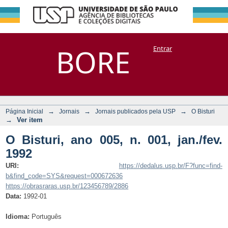
O Bisturi, ano 005,
Repositório
BORE
Entrar
DSpace/Manakin + Corisco
n. 001, jan./fev.
1992
→
→
→
Página Inicial
Jornais
Jornais publicados pela USP
O Bisturi
→
Ver item
O Bisturi, ano 005, n. 001, jan./fev.
1992
URI:
https://dedalus.usp.br/F?func=find-
b&find_code=SYS&request=000672636
https://obrasraras.usp.br/123456789/2886
Data:
1992-01
Idioma:
Português