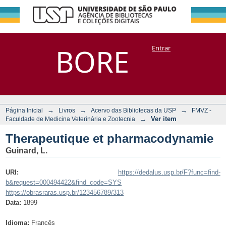
Therapeutique et
Repositório
BORE
Entrar
DSpace/Manakin + Corisco
pharmacodynamie
→
→
→
Página Inicial
Livros
Acervo das Bibliotecas da USP
FMVZ -
→
Ver item
Faculdade de Medicina Veterinária e Zootecnia
Therapeutique et pharmacodynamie
Guinard, L.
URI:
https://dedalus.usp.br/F?func=find-
b&request=000494422&find_code=SYS
https://obrasraras.usp.br/123456789/313
Data:
1899
Idioma:
Francês