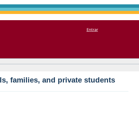
, and private students
Entrar
ls, families, and private students