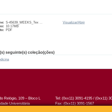
e:
S-45639_WEEKS_Tex ...
Visualizar/
Abrir
ho:
10.17MB
to:
PDF
(s) seguinte(s) coleção(ções)
dicina
o Relógio, 109 – Bloco L
Tel: (0xx11) 3091-4195 / (0xx11) 
dade Universitária
Fax: (0xx11) 3091-1567
– Brasil
E-mail:
atendimento@abcd.usp.br