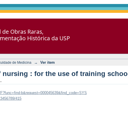
r the use of training schools, families
al de Obras Raras,
umentação Histórica da USP
→
Ver item
culdade de Medicina
 nursing : for the use of training schoo
.
br/F?func=find-b&request=000045639&find_code=SYS
123456789/415