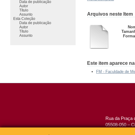
Data de publicação
Autor
Título
Arquivos neste Item
Assunto
Esta Coleção
Data de publicação
Nom
Autor
Título
Taman
Assunto
Forma
Este item aparece na
FM - Faculdade de Me
Rua da Praça d
05508-050 – Ci
São Paulo, SP 