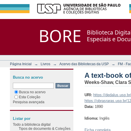
A text-book of nursing : fo
Repositório DSpace/Manakin + Corisco
BORE
Biblioteca Digit
Especiais e Doc
→
→
→
Página Inicial
Livros
Acervo das Bibliotecas da USP
FM - Fa
A text-book of
Busca no acervo
Weeks-Shaw, Clara S
Busca no acervo
URI:
https://dedalus.usp.
Esta Coleção
https://obrasraras.usp.br/
Pesquisa avançada
Data:
1890
Idioma:
Inglês
Listar por
Todo a biblioteca digital
Tipos de documento & Coleções
Ficha completa