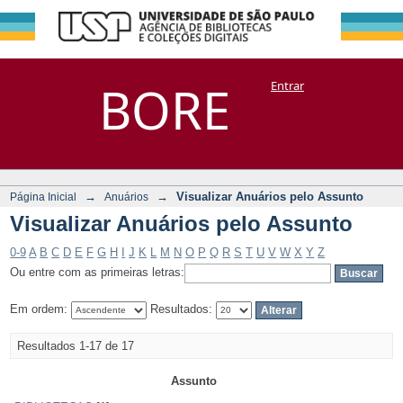
Visualizar Anuários
Repositório
BORE
Entrar
DSpace/Manakin + Corisco
pelo Assunto
→
→
Visualizar Anuários pelo Assunto
Página Inicial
Anuários
Visualizar Anuários pelo Assunto
0-9
A
B
C
D
E
F
G
H
I
J
K
L
M
N
O
P
Q
R
S
T
U
V
W
X
Y
Z
Ou entre com as primeiras letras:
Em ordem:
Resultados:
Resultados 1-17 de 17
Assunto